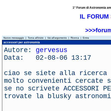
1° Forum di Astronomia amator
IL FORUM 
>>>forum
Nuovo messaggio
|
Torna all'inizio
|
Vai all'argomento
|
Ricerca
|
Entra
accessori per astronomia
Autore:
gervesus
Data: 02-08-06 13:17
ciao se siete alla ricerca 
molto convenienti cercate s
se no scrivete ACCESSORI P
trovate la blusky astronomi